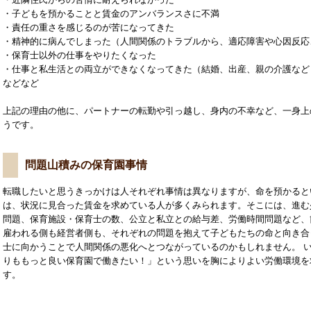
・子どもを預かることと賃金のアンバランスさに不満
・責任の重さを感じるのが苦になってきた
・精神的に病んでしまった（人間関係のトラブルから、適応障害や心因反応
・保育士以外の仕事をやりたくなった
・仕事と私生活との両立ができなくなってきた（結婚、出産、親の介護など
などなど
上記の理由の他に、パートナーの転勤や引っ越し、身内の不幸など、一身上
うです。
問題山積みの保育園事情
転職したいと思うきっかけは人それぞれ事情は異なりますが、命を預かると
は、状況に見合った賃金を求めている人が多くみられます。そこには、進む
問題、保育施設・保育士の数、公立と私立との給与差、労働時間問題など、
雇われる側も経営者側も、それぞれの問題を抱えて子どもたちの命と向き合
士に向かうことで人間関係の悪化へとつながっているのかもしれません。 
りももっと良い保育園で働きたい！」という思いを胸によりよい労働環境を
す。