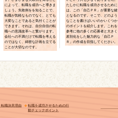
によって、転職を成功へと導きま
たしかに転職を成功させるために
しょう。失敗例をを知ることで、
は、この「自己ＰＲ」が重要な鍵
転職が気軽なものでなく、とても
となるのです。そこで、どのよう
大変なことであると気付くことが
なことを書けばいいのかいくつか
できます。それは、自分自信の転
のポイントを紹介します。これを
職への意識改革へと繋がります。
参考に他の多くの応募者と大きく
会社への不満だけで転職を考える
差別化をした魅力的な「自己Ｐ
のではなく、綿密な計画を立てる
Ｒ」の作成を目指してください。
ことが大切なのです。
！転職決意理由
転職を成功させるための行
動チェックポイント