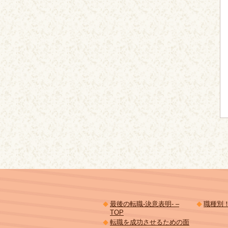
最後の転職-決意表明- –
職種別
TOP
転職を成功させるための面