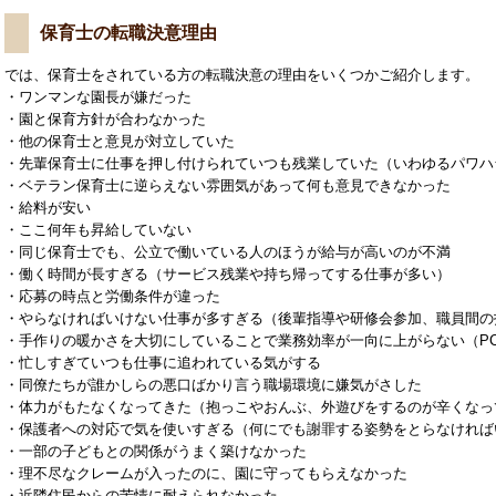
保育士の転職決意理由
では、保育士をされている方の転職決意の理由をいくつかご紹介します。
・ワンマンな園長が嫌だった
・園と保育方針が合わなかった
・他の保育士と意見が対立していた
・先輩保育士に仕事を押し付けられていつも残業していた（いわゆるパワハ
・ベテラン保育士に逆らえない雰囲気があって何も意見できなかった
・給料が安い
・ここ何年も昇給していない
・同じ保育士でも、公立で働いている人のほうが給与が高いのが不満
・働く時間が長すぎる（サービス残業や持ち帰ってする仕事が多い）
・応募の時点と労働条件が違った
・やらなければいけない仕事が多すぎる（後輩指導や研修会参加、職員間の
・手作りの暖かさを大切にしていることで業務効率が一向に上がらない（PC
・忙しすぎていつも仕事に追われている気がする
・同僚たちが誰かしらの悪口ばかり言う職場環境に嫌気がさした
・体力がもたなくなってきた（抱っこやおんぶ、外遊びをするのが辛くなっ
・保護者への対応で気を使いすぎる（何にでも謝罪する姿勢をとらなければ
・一部の子どもとの関係がうまく築けなかった
・理不尽なクレームが入ったのに、園に守ってもらえなかった
・近隣住民からの苦情に耐えられなかった